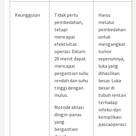
Keunggulan
Tidak perlu
Harus
pembedahan,
melalui
tetapi
pembedahan
mencapai
untuk
efektivitas
mengangkat
operasi. Dalam
tumor
20 menit dapat
sepenuhnya,
mencapai
luka yang
pergantian suhu
dihasilkan
rendah dan suhu
besar. Luka
tinggi dengan
besar di
mulus.
tubuh rentan
terhadap
Motode ablasi
infeksi dan
dingin-panas
komplikasi
yang
pascaoperasi.
bergantian