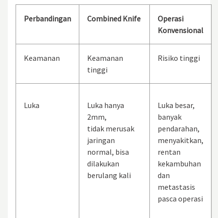
Perbandingan
Combined Knife
Operasi
Konvensional
Keamanan
Keamanan
Risiko tinggi
tinggi
Luka
Luka hanya
Luka besar,
2mm,
banyak
tidak merusak
pendarahan,
jaringan
menyakitkan,
normal, bisa
rentan
dilakukan
kekambuhan
berulang kali
dan
metastasis
pasca operasi