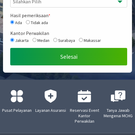
Silahkan Pilih
Hasil pemeriksaan
*
Ada
Tidak ada
Kantor Perwakilan
Jakarta
Medan
Surabaya
Makassar
Pusat Pelayanan
Layanan Asuransi
Reservasi Event
Tanya Jawab
Kantor
Mengenai MCHG
Perwakilan