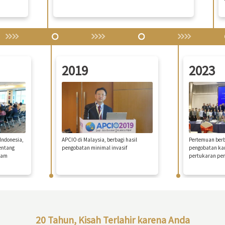
2019
2023
Indonesia,
APCIO di Malaysia, berbagi hasil
Pertemuan ber
entang
pengobatan minimal invasif
pengobatan kan
lam
pertukaran pe
20 Tahun, Kisah Terlahir karena Anda