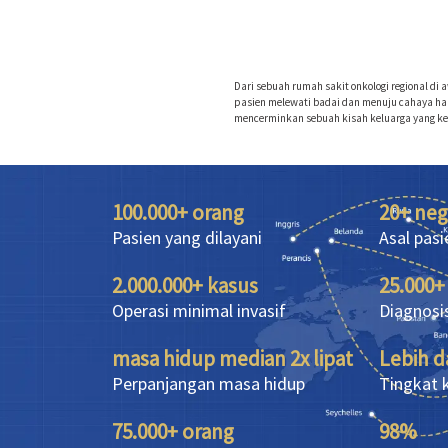
Dari sebuah rumah sakit onkologi regional di 
pasien melewati badai dan menuju cahaya h
mencerminkan sebuah kisah keluarga yang k
100.000+ orang
20+ neg
Pasien yang dilayani
Asal pasi
2.000.000+ kasus
25.000+
Operasi minimal invasif
Diagnosi
masa hidup median 2x lipat
Lebih d
Perpanjangan masa hidup
Tingkat 
75.000+ orang
98%