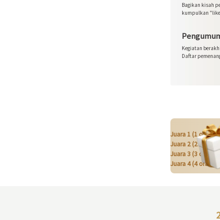
Bagikan kisah p
kumpulkan "lik
Pengumum
Kegiatan berakh
Daftar pemenang
Juara 1 (1 orang)
Juara 2 (2 orang)
Juara 3 (3 orang)
Juara 4 (4 orang)