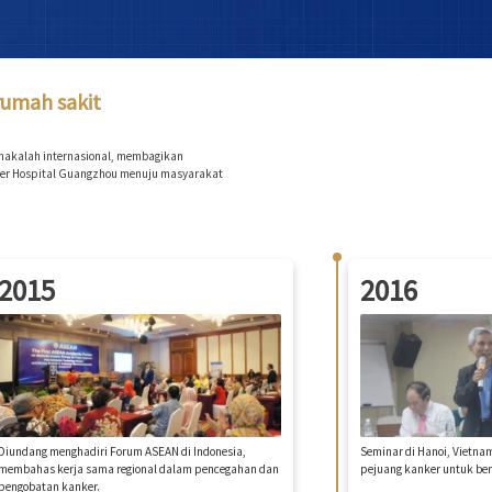
rumah sakit
0 makalah internasional, membagikan
ncer Hospital Guangzhou menuju masyarakat
2015
2016
Diundang menghadiri Forum ASEAN di Indonesia,
Seminar di Hanoi, Vietn
membahas kerja sama regional dalam pencegahan dan
pejuang kanker untuk be
pengobatan kanker.