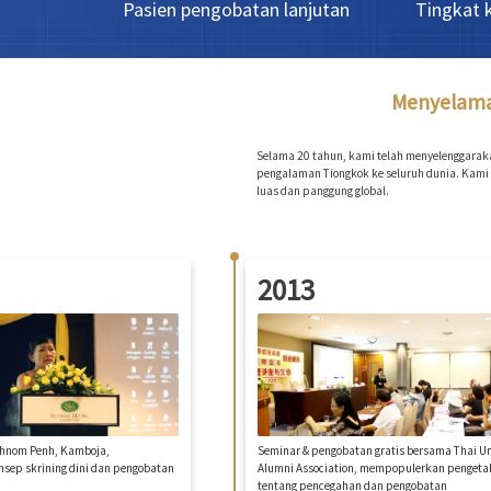
Pasien pengobatan lanjutan
Tingkat 
Menyelamat
Selama 20 tahun, kami telah menyelenggaraka
pengalaman Tiongkok ke seluruh dunia. Kami
luas dan panggung global.
2013
Phnom Penh, Kamboja,
Seminar & pengobatan gratis bersama Thai U
ep skrining dini dan pengobatan
Alumni Association, mempopulerkan penget
tentang pencegahan dan pengobatan