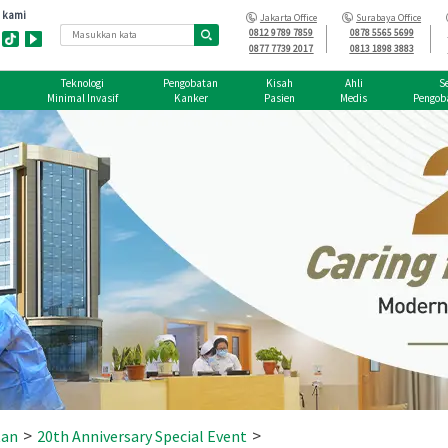
Jakarta Office
Surabaya Office
0812 9789 7859
0878 5565 5699
0877 7739 2017
0813 1898 3883
Teknologi
Pengobatan
Kisah
Ahli
S
n
Minimal Invasif
Kanker
Pasien
Medis
Pengob
>
>
tan
20th Anniversary Special Event