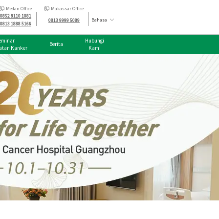
Medan Office
Makassar Office
0852 8110 1081
Bahasa
0813 9999 5089
0813 1888 5166
eminar
Hubungi
Berita
atan Kanker
Kami