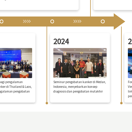
2024
2
bagi pengalaman
Seminar pengobatan kanker di Medan,
Fo
ker di Thailand & Laos,
Indonesia, menyebarkan konsep
Vi
ngalaman pengobatan
diagnosis dan pengobatan mutakhir
li
pe