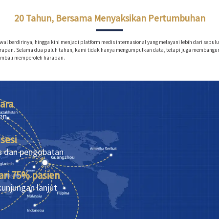
20 Tahun, Bersama Menyaksikan Pertumbuhan
awal berdirinya, hingga kini menjadi platform medis internasional yang melayani lebih dari sepu
arapan. Selama dua puluh tahun, kami tidak hanya mengumpulkan data, tetapi juga membangu
embali memperoleh harapan.
ara
en
 sesi
s dan pengobatan
ari 75% pasien
kunjungan lanjut