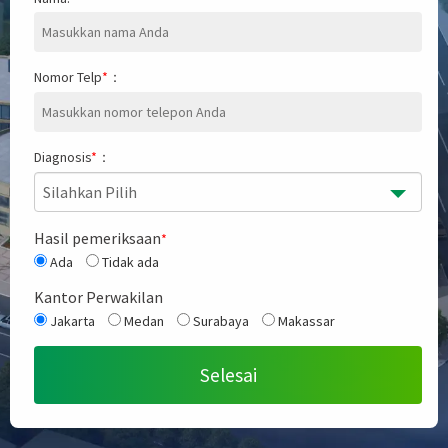
Nomor Telp
*
：
Diagnosis
*
：
Silahkan Pilih
Hasil pemeriksaan
*
Ada
Tidak ada
Kantor Perwakilan
Jakarta
Medan
Surabaya
Makassar