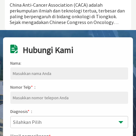
Guangzhou
China Anti-Cancer Association (CACA) adalah
perkumpulan ilmiah dan teknologi tertua, terbesar dan
paling berpengaruh di bidang onkologi di Tiongkok.
Sejak mengadakan Chinese Congress on Oncology
(CCO) pada tahun 2000, asosiasi ini telah menjadi
konferensi akademis tingkat tertinggi di bidang
onkologi di Tiongkok dengan karakteristik
komprehensif, interdisipliner, mutakhir dan terdepan.
Hubungi Kami
Mulai Mei 2023, asosiasi ini telah mendirikan Basis
Pelatihan Pengobatan Kanker Terintegrasi "Belt and
Road" da
Nama:
Nomor Telp
*
：
Diagnosis
*
：
Silahkan Pilih
Hasil pemeriksaan