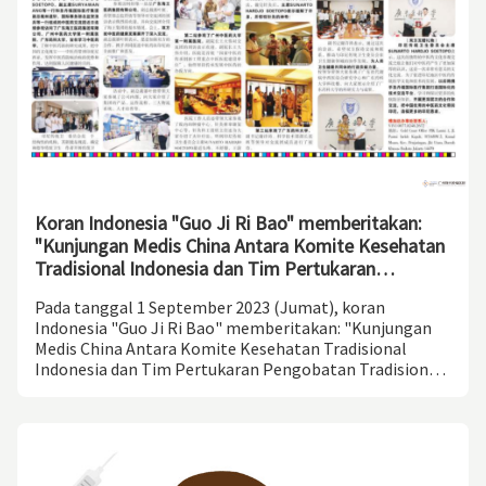
Koran Indonesia "Guo Ji Ri Bao" memberitakan:
"Kunjungan Medis China Antara Komite Kesehatan
Tradisional Indonesia dan Tim Pertukaran
Pengobatan Tradisional China International
Pada tanggal 1 September 2023 (Jumat), koran
Medical Group"
Indonesia "Guo Ji Ri Bao" memberitakan: "Kunjungan
Medis China Antara Komite Kesehatan Tradisional
Indonesia dan Tim Pertukaran Pengobatan Tradisional
China International Medical Group" Pada 11