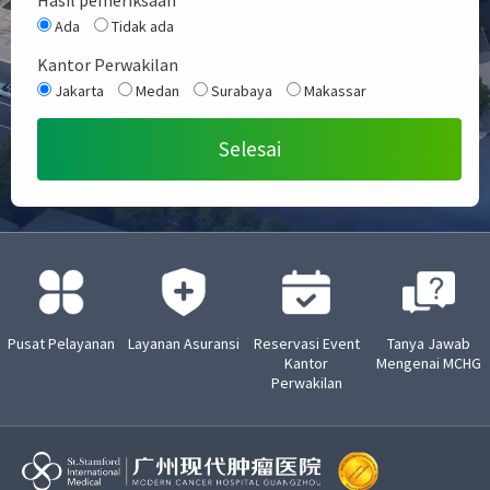
*
Ada
Tidak ada
Kantor Perwakilan
Jakarta
Medan
Surabaya
Makassar
Pusat Pelayanan
Layanan Asuransi
Reservasi Event
Tanya Jawab
Kantor
Mengenai MCHG
Perwakilan