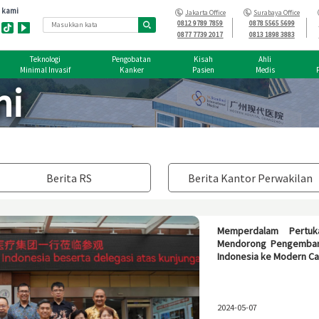
Jakarta Office
Surabaya Office
0812 9789 7859
0878 5565 5699
0877 7739 2017
0813 1898 3883
Teknologi
Pengobatan
Kisah
Ahli
Minimal Invasif
Kanker
Pasien
Medis
ni
Berita RS
Berita Kantor Perwakilan
Memperdalam Pertuka
Mendorong Pengemban
Indonesia ke Modern Ca
2024-05-07