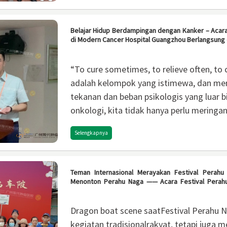
Belajar Hidup Berdampingan dengan Kanker – Acara
di Modern Cancer Hospital Guangzhou Berlangsung
“To cure sometimes, to relieve often, to
adalah kelompok yang istimewa, dan mer
tekanan dan beban psikologis yang luar b
onkologi, kita tidak hanya perlu meringan
dengan psikologimereka juga sama penti
Selengkapnya
Teman Internasional Merayakan Festival Perah
Menonton Perahu Naga —— Acara Festival Perahu
Guangzhou (Bagian 2)
Dragon boat scene saatFestival Perahu 
kegiatan tradisionalrakyat, tetapi juga 