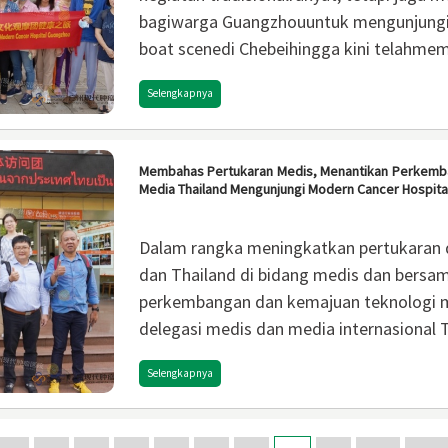
bagiwarga Guangzhouuntuk mengunjungi
boat scenedi Chebeihingga kini telahmemil
dan dikenal sebagaiDragon boat sceneter
Selengkapnya
telahtercantum dalam daftar warisan bu
Guangdong.
Membahas Pertukaran Medis, Menantikan Perkemb
Media Thailand Mengunjungi Modern Cancer Hospit
Dalam rangka meningkatkan pertukaran 
dan Thailand di bidang medis dan ber
perkembangan dan kemajuan teknologi me
delegasi medis dan media internasional
Hospital Guang zhou untukmelakukankun
Selengkapnya