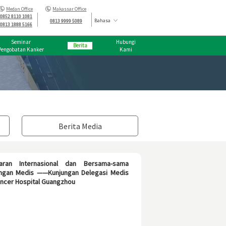
Medan Office
Makassar Office
0852 8110 1081
Bahasa
0813 9999 5089
0813 1888 5166
Seminar
Hubungi
Berita
Pengobatan Kanker
Kami
Berita Media
ran Internasional dan Bersama-sama
gan Medis ——Kunjungan Delegasi Medis
ncer Hospital Guangzhou