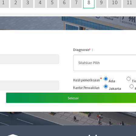
1
2
3
4
5
6
7
8
9
10
11
Diagnosis
*
：
Silahkan Pilih
*
Hasil pemeriksaan
Ada
Ti
Kantor Perwakilan
Jakarta