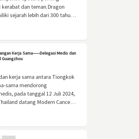
 kerabat dan teman.Dragon
iki sejarah lebih dari 300 tahun
besar di Guangzhou, kini
daya takbenda Provinsi
angan Kerja Sama——Delegasi Medis dan
al Guangzhou
dan kerja sama antara Tiongkok
sama-sama mendorong
dis, pada tanggal 12 Juli 2024,
 Thailand datang Modern Cancer
jungandan diskusimedis.