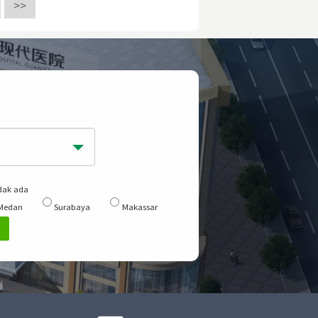
>>
dak ada
Medan
Surabaya
Makassar