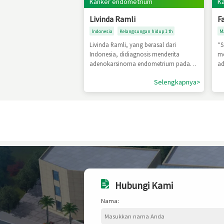
Kanker endometrium
K
Livinda Ramli
F
Indonesia
Kelangsungan hidup 1 th
M
Livinda Ramli, yang berasal dari
“S
Indonesia, didiagnosis menderita
me
adenokarsinoma endometrium pada
ad
Mei 2024. Setelah menjalani pengobatan
Fa
Selengkapnya>
Minimal Invasif Terintegrasi seperti
di
intervensi dan Ar-He Knife Cryoablation
Me
di St. Stamford Modern Cancer Hospital
lu
Guangzhou, hasil pengobatannya
F
sangat signifikan, dan tumor
menunjukkan kesembuhan berdasarkan
pemeriksaan pencitraan.
Hubungi Kami
Nama: