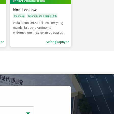
kanker endometrium
Noni Leo Low
Indonesia
Kelangsungan hidup 10 th
Pada tahun 2012 Noni Leo Low yang
.
menderita adenokarsinoma
endometrium melakukan operasi di
sebuah rumah sakit di Malaysia. Tahun
ya>
Selengkapnya>
2014 Noni Leo Low pergi ke Modern
tah
Cancer Hospital Guangzhou, beliau
didiagnosa menderita kanker
endometrium dengan metast