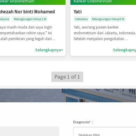
anker endometrium
Kanker Endometrium
ahezah Nor binti Mohamed
Yati
alaysia
Kelangsungan hidup 1 th
Indonesia
Kelangsungan hidup 6 th
aya masih muda dan saya ingin
Yati, seorang pasien kanker
mpertahankan rahim saya.” Ini
endometrium dari Jakarta, Indonesia
alah pemikiran yang teguh dari
Setelah menjalani pengobatan
hezah Nor binti Mohamed setelah dia
komprehensif Minimal Invasif di St.
Selengkapnya>
Selengkapn
diagnosis kanker endometrium.
Stamford Modern Cancer Hospital
nolak histerektomi,pergiberobatke
Guangzhou, pembesaran kelenjar ge
ar negeri untuk mencari harapan
bening pelvis dan lesi di rektum
ahezah No
menghilang, kondisi
Page 1 of 1
Diagnosis
*
：
Silahkan Pilih