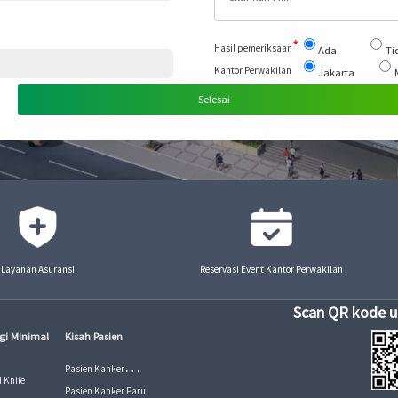
*
Hasil pemeriksaan
Ada
Ti
Kantor Perwakilan
Jakarta
Layanan Asuransi
Reservasi Event Kantor Perwakilan
gi Minimal
Kisah Pasien
Pasien Kanker
 Knife
Payudara
Pasien Kanker Paru