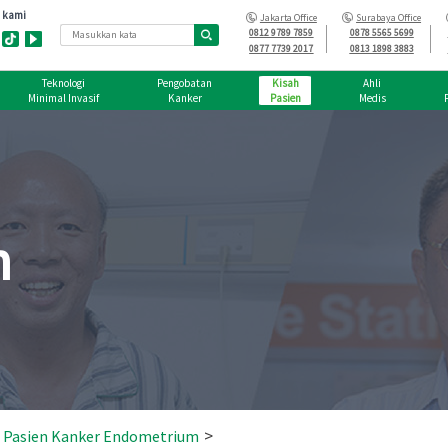
Jakarta Office
Surabaya Office
0812 9789 7859
0878 5565 5699
0877 7739 2017
0813 1898 3883
Teknologi
Pengobatan
Kisah
Ahli
Minimal Invasif
Kanker
Pasien
Medis
n
>
h Pasien Kanker Endometrium