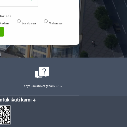
dak ada
Medan
Surabaya
Makassar
Tanya Jawab Mengenai MCHG