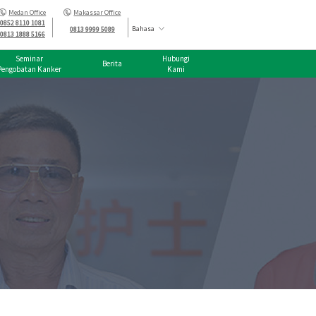
Medan Office
Makassar Office
0852 8110 1081
Bahasa
0813 9999 5089
0813 1888 5166
Seminar
Hubungi
Berita
Pengobatan Kanker
Kami