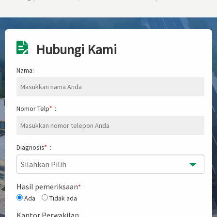
Hubungi Kami
Nama:
Nomor Telp
*
：
Diagnosis
*
：
Silahkan Pilih
Hasil pemeriksaan
*
Ada
Tidak ada
Kantor Perwakilan