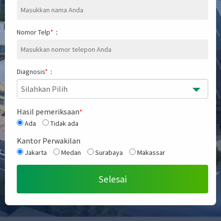
Nomor Telp
*
：
Diagnosis
*
：
Silahkan Pilih
Hasil pemeriksaan
*
Ada
Tidak ada
Kantor Perwakilan
Jakarta
Medan
Surabaya
Makassar