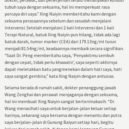
tubuh saya dengan seksama, hal ini memperkuat rasa
percaya diri saya.” Xing Naiyin memberitahu kami dengan
seksama perasaannya sebelum dan sesudah menjalani
Intervensi. Setelah menjalani 2 kali Intervensi dan 1 kali
Terapi Natural, batuk Xing Naiyin pun hilang, tidak ada lagi
batuk darah, tumor marker (CEA) dari 179.13ng/ml turun
menjadi 81.54ng/ml, keadaannya membaik secara signifikan.
“Saat Dr. Peng memberitahu saya, ‘Penyakitmu sembuh
dengan cepat, tidak perlu khawatir’, saya seperti akhirnya
dapat meletakkan batu yangmenekan dalam hati saya, hati
saya sangat gembira,” kata Xing Naiyin dengan antusias.
Selama berada di rumah sakit, dokter penanggung jawab
Wang Zenghai dan perawat menjaganya dengan seksama,
hal ini membuat Xing Naiyin sangat berterimakasih. “Dr.
Wang menasihati saya untuk berjalan-jalan keluar setiap
harinya, sekarang saya bersama dengan menantu dan putra
saya berjalan-jalan di Gunung Baiyun setiap hari, begitu
keluar dari rumah sakit, di depan kami langsung Gunung